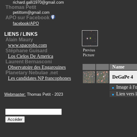
richard.galli1970@gmail.com
Thomas Petit
petittom@gmail.com
APO sur Facebook
facebook/APO
LIENS / LINKS
Alain Maury
www.spaceobs.com
Previus
Stéphane Guisard
Picture
Los Cielos De America
Laurent Bernasconi
Name
Observatoire des Engarouines
Planetary Nebulae .net
DeGaPe 4
Les candidates NP francophones
Image à l'o
Lien vers l
Webmaster:
Thomas Petit - 2023