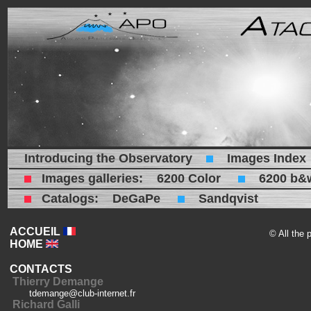
Introducing the Observatory
Images Index
Images galleries:
6200 Color
6200 b&
Catalogs:
DeGaPe
Sandqvist
ACCUEIL
© All the 
HOME
CONTACTS
Thierry Demange
tdemange@club-internet.fr
Richard Galli