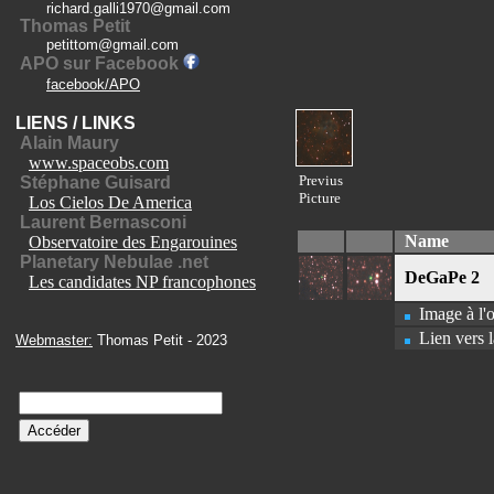
richard.galli1970@gmail.com
Thomas Petit
petittom@gmail.com
APO sur Facebook
facebook/APO
LIENS / LINKS
Alain Maury
www.spaceobs.com
Previus
Stéphane Guisard
Picture
Los Cielos De America
Laurent Bernasconi
Name
Observatoire des Engarouines
Planetary Nebulae .net
DeGaPe 2
Les candidates NP francophones
Image à l'o
Lien vers l
Webmaster:
Thomas Petit - 2023