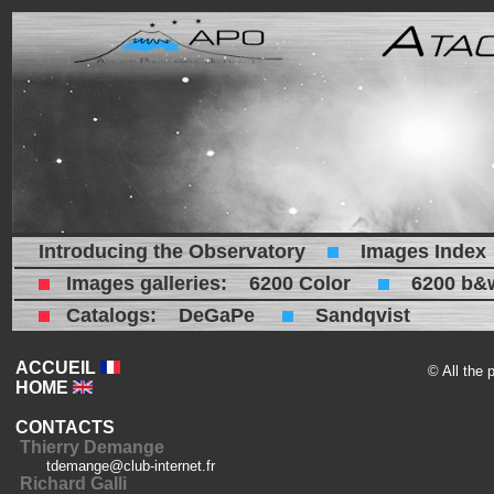
Introducing the Observatory
Images Index
Images galleries:
6200 Color
6200 b&
Catalogs:
DeGaPe
Sandqvist
ACCUEIL
© All the 
HOME
CONTACTS
Thierry Demange
tdemange@club-internet.fr
Richard Galli