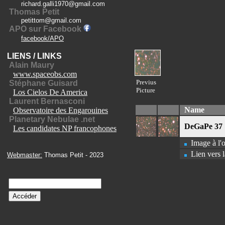
richard.galli1970@gmail.com
Thomas Petit
petittom@gmail.com
APO sur Facebook
facebook/APO
LIENS / LINKS
Alain Maury
www.spaceobs.com
Previus
Stéphane Guisard
Picture
Los Cielos De America
Laurent Bernasconi
Name
Observatoire des Engarouines
Planetary Nebulae .net
DeGaPe 37
Les candidates NP francophones
Image à l'o
Lien vers l
Webmaster:
Thomas Petit - 2023