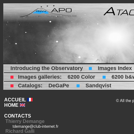
Introducing the Observatory
Images Index
Images galleries:
6200 Color
6200 b&
Catalogs:
DeGaPe
Sandqvist
ACCUEIL
© All the 
HOME
CONTACTS
Thierry Demange
tdemange@club-internet.fr
Richard Galli